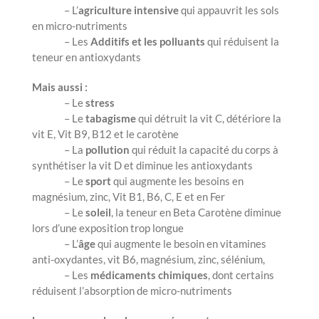
– L’
agriculture intensive
qui appauvrit les sols
en micro-nutriments
– Les
Additifs et les polluants
qui réduisent la
teneur en antioxydants
Mais aussi :
– Le
stress
– Le
tabagisme
qui détruit la vit C, détériore la
vit E, Vit B9, B12 et le carotène
– La
pollution
qui réduit la capacité du corps à
synthétiser la vit D et diminue les antioxydants
– Le
sport
qui augmente les besoins en
magnésium, zinc, Vit B1, B6, C, E et en Fer
– Le
soleil
, la teneur en Beta Carotène diminue
lors d’une exposition trop longue
– L’
âge
qui augmente le besoin en vitamines
anti-oxydantes, vit B6, magnésium, zinc, sélénium,
– Les
médicaments chimiques
, dont certains
réduisent l’absorption de micro-nutriments