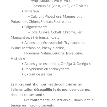
– Hydrosolubles (vit B, vit C)
– Liposolubles (vit A, vit D, vit E, vit K)
• Minéraux
– Calcium, Phosphore, Magnésium,
Potassium, Chlore, Sodium, Soufre…etc
• Oligoéléments
– Iode, Cuivre, Cobalt, Chrome, Fer,
Manganèse, Sélénium, Zinc, etc
• Acides aminés essentiels Tryptophane,
Lysine, Méthionine, Phénylalanine,
Thréonine, Valine, Leucine, Isoleucine,
Histidine
• Acides gras essentiels, Oméga 3, Oméga 6
• Polyphénols ou antioxydants
• Extrait de plantes
La micro-nutrition permet de complémenter
l’alimentation déséquilibrée du monde moderne
,
dont les causes sont :
– Les
traitements industriels
qui diminuent la
teneur en micro-nutriments