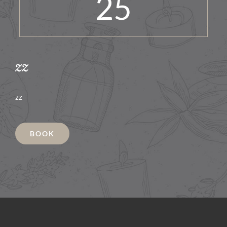
25
zz
zz
BOOK